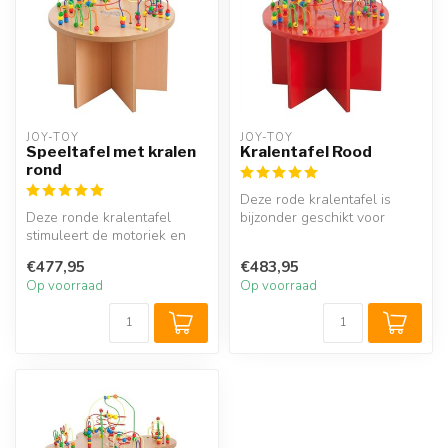
JOY-TOY
JOY-TOY
Speeltafel met kralen
Kralentafel Rood
rond
Deze rode kralentafel is
Deze ronde kralentafel
bijzonder geschikt voor
stimuleert de motoriek en
openbare
bevordert de sociale
kinderspeelhoeken, wac...
€477,95
€483,95
interactie...
Op voorraad
Op voorraad