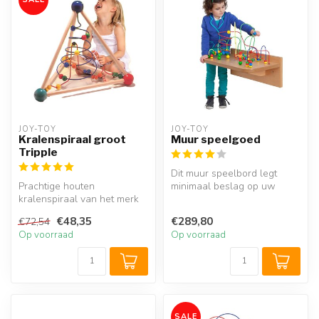
JOY-TOY
JOY-TOY
Kralenspiraal groot
Muur speelgoed
Tripple
Dit muur speelbord legt
Prachtige houten
minimaal beslag op uw
kralenspiraal van het merk
beschikbare ruimte. Het
Joy-Toy. Met de grote
houten kra...
€48,35
€289,80
€72,54
driehoekige m...
Op voorraad
Op voorraad
SALE