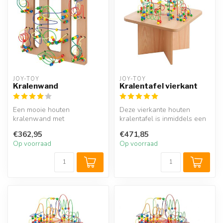
JOY-TOY
JOY-TOY
Kralenwand
Kralentafel vierkant
Een mooie houten
Deze vierkante houten
kralenwand met
kralentafel is inmiddels een
kralenframe die eenvoudig
echte klassieker. Het
€362,95
€471,85
op iedere muur of acht...
uitdage...
Op voorraad
Op voorraad