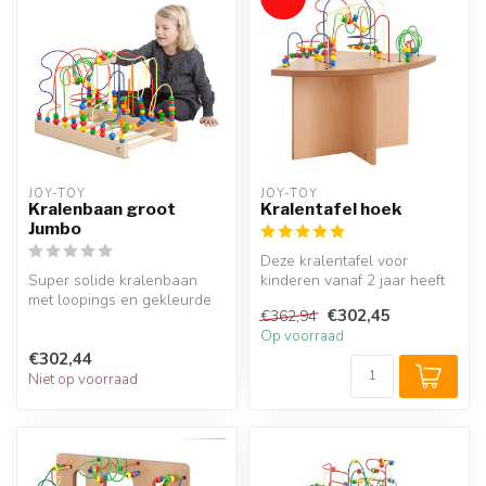
JOY-TOY
JOY-TOY
Kralenbaan groot
Kralentafel hoek
Jumbo
Deze kralentafel voor
Super solide kralenbaan
kinderen vanaf 2 jaar heeft
met loopings en gekleurde
een slim hoekmodel en past
€302,45
€362,94
kralen. Met deze houten
per...
Op voorraad
krale...
€302,44
Niet op voorraad