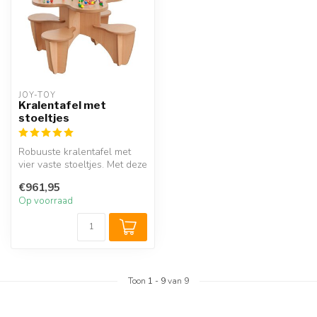
JOY-TOY
Kralentafel met
stoeltjes
Robuuste kralentafel met
vier vaste stoeltjes. Met deze
fantastische kralentafel...
€961,95
Op voorraad
Toon
1
-
9
van 9