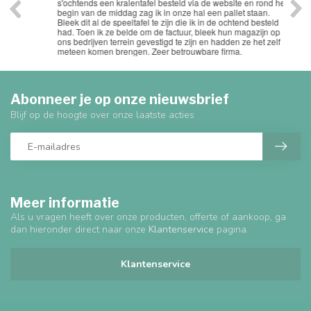
s'ochtends een kralentafel besteld via de website en rond het
Uits
begin van de middag zag ik in onze hal een pallet staan.
Bleek dit al de speeltafel te zijn die ik in de ochtend besteld
had. Toen ik ze belde om de factuur, bleek hun magazijn op
ons bedrijven terrein gevestigd te zijn en hadden ze het zelf
meteen komen brengen. Zeer betrouwbare firma.
Abonneer je op onze nieuwsbrief
Blijf op de hoogte over onze laatste acties
Meer informatie
Als u vragen heeft over onze producten, offerte of aankoop, ga
dan hieronder direct naar onze
Klantenservice
pagina.
Klantenservice