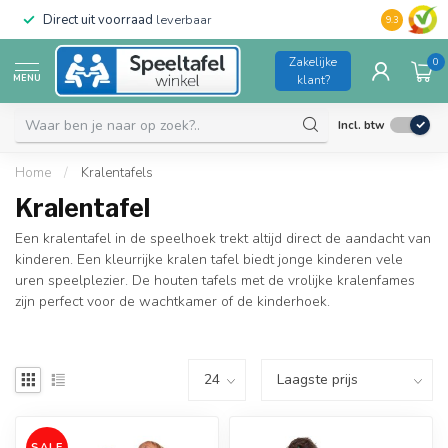
Direct uit voorraad
leverbaar
Duurzame kw
9.3
Zakelijke
0
MENU
klant?
Incl. btw
Home
/
Kralentafels
Kralentafel
Een kralentafel in de speelhoek trekt altijd direct de aandacht van
kinderen. Een kleurrijke kralen tafel biedt jonge kinderen vele
uren speelplezier. De houten tafels met de vrolijke kralenfames
zijn perfect voor de wachtkamer of de kinderhoek.
SALE