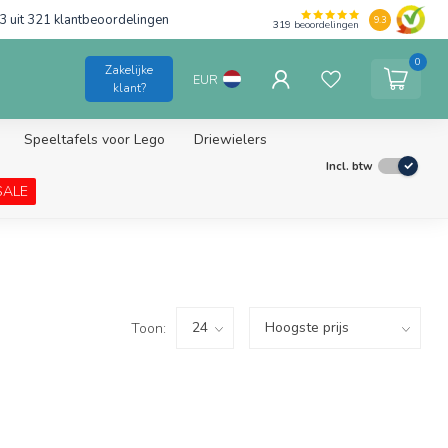
3 uit 321 klantbeoordelingen
9.3
319
beoordelingen
0
Zakelijke
EUR
klant?
Speeltafels voor Lego
Driewielers
Incl. btw
SALE
Toon: