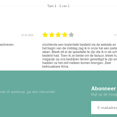
Toon
1
-
1
van 1
25.11.2025
03
Mooie website met prachtig speelgoed, zeker de moe
waard om in de toekomst nog eens wat te bestellen.
Abonneer 
erte of aankoop, ga dan hieronder
Blijf op de hoog