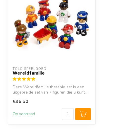
TOLO SPEELGOED
Wereldfamilie
Deze Wereldfamilie therapie set is een
uitgebreide set van 7 figuren die u kunt...
€96,50
Op voorraad