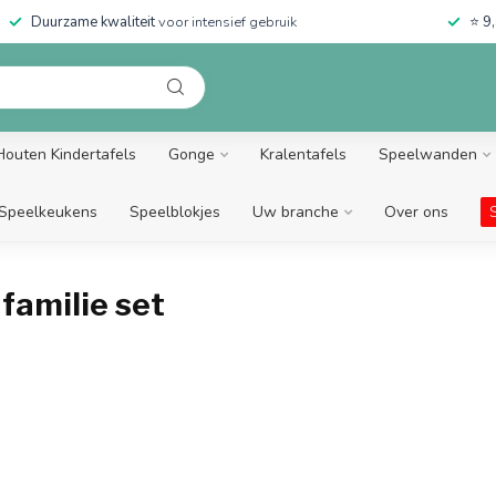
Duurzame kwaliteit
voor intensief gebruik
⭐
9,
Houten Kindertafels
Gonge
Kralentafels
Speelwanden
Speelkeukens
Speelblokjes
Uw branche
Over ons
amilie set