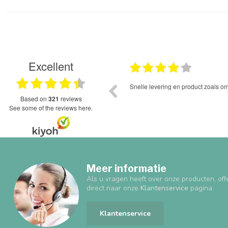
Excellent
05.12.2025
Mooie spullen, netjes bezorgd .
based on
321
reviews
see some of the reviews here.
Meer informatie
Als u vragen heeft over onze producten, off
direct naar onze
Klantenservice
pagina.
Klantenservice