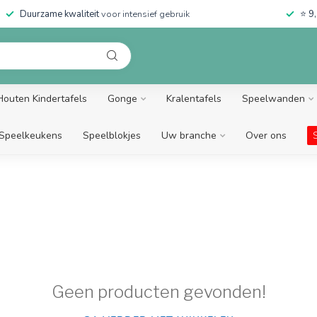
Duurzame kwaliteit
voor intensief gebruik
⭐
9,
Houten Kindertafels
Gonge
Kralentafels
Speelwanden
Speelkeukens
Speelblokjes
Uw branche
Over ons
Geen producten gevonden!