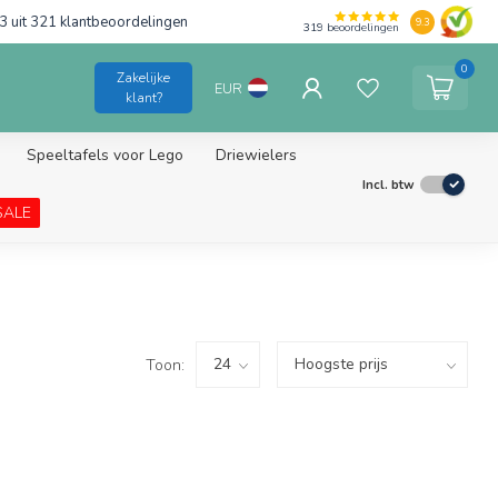
3 uit 321 klantbeoordelingen
9.3
319
beoordelingen
0
Zakelijke
EUR
klant?
Speeltafels voor Lego
Driewielers
Incl. btw
SALE
Toon: