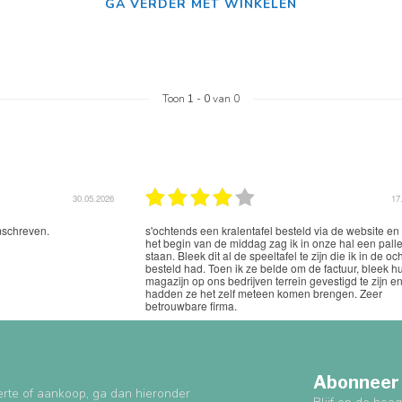
GA VERDER MET WINKELEN
Toon
1
-
0
van 0
30.05.2026
17
mschreven.
s'ochtends een kralentafel besteld via de website en
het begin van de middag zag ik in onze hal een palle
staan. Bleek dit al de speeltafel te zijn die ik in de o
besteld had. Toen ik ze belde om de factuur, bleek h
magazijn op ons bedrijven terrein gevestigd te zijn e
hadden ze het zelf meteen komen brengen. Zeer
betrouwbare firma.
Abonneer 
erte of aankoop, ga dan hieronder