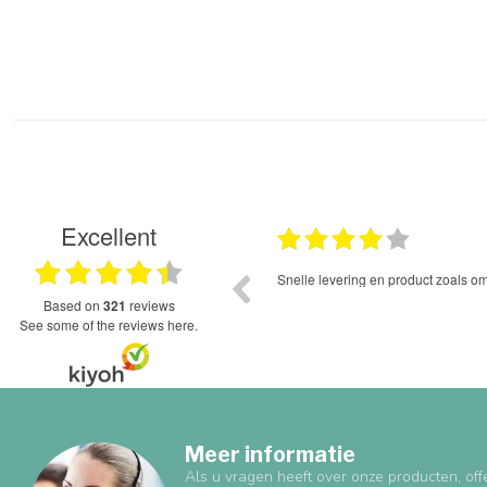
Excellent
11.11.2024
e via telefoon en mail waardoor ik een
Snelle levering en product zoals o
g had met deze webshop!
based on
321
reviews
see some of the reviews here.
Meer informatie
Als u vragen heeft over onze producten, off