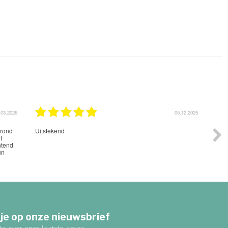
.03.2026
05.12.2025
 rond
Uitstekend
Mooi
t
chtend
un
n
je op onze nieuwsbrief