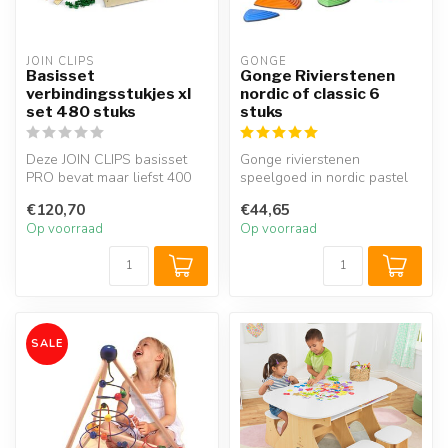
JOIN CLIPS
GONGE
Basisset
Gonge Rivierstenen
verbindingsstukjes xl
nordic of classic 6
set 480 stuks
stuks
Deze JOIN CLIPS basisset
Gonge rivierstenen
PRO bevat maar liefst 400
speelgoed in nordic pastel
clips (in 15 verschillende
of classic primaire kleuren.
€120,70
€44,65
so...
Set ...
Op voorraad
Op voorraad
SALE