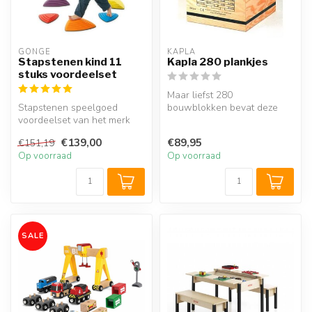
GONGE
KAPLA
Stapstenen kind 11
Kapla 280 plankjes
stuks voordeelset
Maar liefst 280
Stapstenen speelgoed
bouwblokken bevat deze
voordeelset van het merk
grote set. De Kapla houten
Gonge met 11 evenwicht
speelplankjes ...
€139,00
€89,95
€151,19
stenen waar...
Op voorraad
Op voorraad
SALE