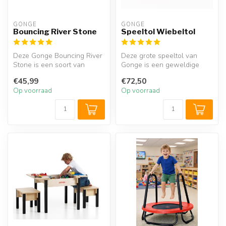
GONGE
GONGE
Bouncing River Stone
Speeltol Wiebeltol
Deze Gonge Bouncing River
Deze grote speeltol van
Stone is een soort van
Gonge is een geweldige
verborgen veersteen met
wiebel- en schommeltol
€45,99
€72,50
ingebou...
waarmee ki...
Op voorraad
Op voorraad