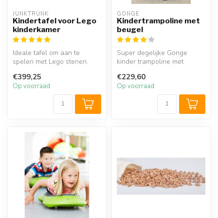
JUNKTRUNK
GONGE
Kindertafel voor Lego
Kindertrampoline met
kinderkamer
beugel
Ideale tafel om aan te
Super degelijke Gonge
spelen met Lego stenen.
kinder trampoline met
Vanwege zijn compacte
beugels. Uitermate geschikt
€399,25
€229,60
afmetingen ...
voor peu...
Op voorraad
Op voorraad