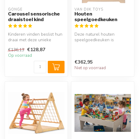
GONGE
VAN DIJK TOYS
Carousel sensorische
Houten
draaistoel kind
speelgoedkeuken
Kinderen vinden beslist hun
Deze naturel houten
draai met deze unieke
speelgoedkeuken is
Gonge Carousel. Dankzij de
vervaardigd uit duurzaam
€128,87
€136,13
ing...
hout en nodigt k...
Op voorraad
€362,95
Niet op voorraad