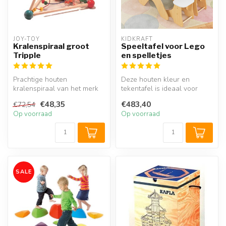
JOY-TOY
KIDKRAFT
Kralenspiraal groot
Speeltafel voor Lego
Tripple
en spelletjes
Prachtige houten
Deze houten kleur en
kralenspiraal van het merk
tekentafel is ideaal voor
Joy-Toy. Met de grote
kinderen om met LEGO te
€48,35
€483,40
€72,54
driehoekige m...
bouwen ma...
Op voorraad
Op voorraad
SALE