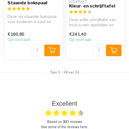
KIDKRAFT
Staande bokspaal
Kleur- en schrijftafel
Deze vrij staande bokspaal
Deze witte schrijftafel van
voor kinderen is kant en
hout is een spelletjes en
klaar voor gebruik. De voet
kleurtafel in één. De tafe...
...
€160,85
€241,40
Op voorraad
Op voorraad
Toon
1
-
24
van 24
Excellent
based on
321
reviews
see some of the reviews here.