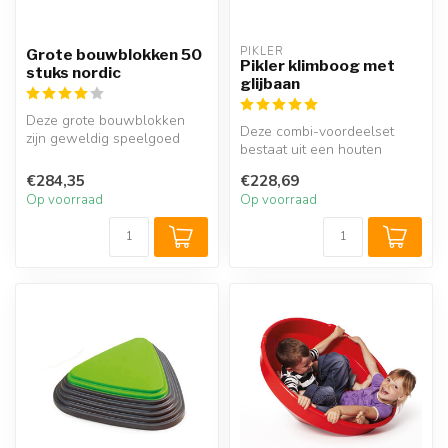
PIKLER
Grote bouwblokken 50
Pikler klimboog met
stuks nordic
glijbaan
Deze grote bouwblokken
Deze combi-voordeelset
zijn geweldig speelgoed
bestaat uit een houten
voor alle kids. Ze zijn perfect
klimboog met daarbij een
o...
€284,35
€228,69
glijbaan....
Op voorraad
Op voorraad