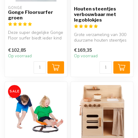
GONGE
Houten steentjes
Gonge Floorsurfer
verbouwbaar met
groen
legoblokjes
Deze super degelijke Gonge
Grote verzameling van 300
Floor surfer biedt ieder kind
duurzame houten steentjes
een unieke combinatie v...
in hetzelfde formaat als d...
€102,85
€169,35
Op voorraad
Op voorraad
SALE