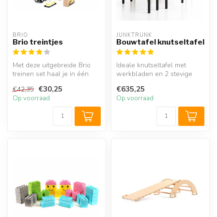
BRIO
JUNKTRUNK
Brio treintjes
Bouwtafel knutseltafel
Met deze uitgebreide Brio
Ideale knutseltafel met
treinen set haal je in één
werkbladen en 2 stevige
keer 3 locomotieven in huis...
kinderbanken. Een handige
€30,25
€635,25
€42,35
bouwta...
Op voorraad
Op voorraad