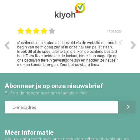
.2026
17.03.2026
s'ochtends een kralentafel besteld via de website en rond het
Uits
begin van de middag zag ik in onze hal een pallet staan.
Bleek dit al de speeltafel te zijn die ik in de ochtend besteld
had. Toen ik ze belde om de factuur, bleek hun magazijn op
ons bedrijven terrein gevestigd te zijn en hadden ze het zelf
meteen komen brengen. Zeer betrouwbare firma.
Abonneer je op onze nieuwsbrief
Blijf op de hoogte over onze laatste acties
Meer informatie
Als u vragen heeft over onze producten, offerte of aankoop, ga