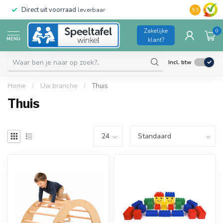
Direct uit voorraad
leverbaar
Duurzame kw
9.3
Zakelijke
0
MENU
klant?
Incl. btw
Home
/
Uw branche
/
Thuis
Thuis