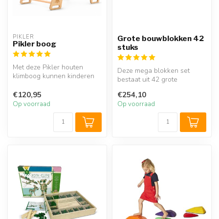
PIKLER
Grote bouwblokken 42
Pikler boog
stuks
Met deze Pikler houten
Deze mega blokken set
klimboog kunnen kinderen
bestaat uit 42 grote
zowel klimmen als
bouwblokken. Met dit unieke
schommelen. Oo...
€120,95
€254,10
speelgoed...
Op voorraad
Op voorraad