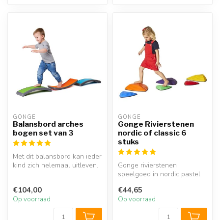
GONGE
GONGE
Balansbord arches
Gonge Rivierstenen
bogen set van 3
nordic of classic 6
stuks
Met dit balansbord kan ieder
kind zich helemaal uitleven.
Gonge rivierstenen
Met een balanceerbord...
speelgoed in nordic pastel
of classic primaire kleuren.
€104,00
€44,65
Set ...
Op voorraad
Op voorraad