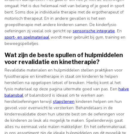
omgaat. Het is dus helemaal niet van belang of je goed in sport
bent. Soms doe je individuele therapie met de ergotherapeut of
motorisch therapeut. En in andere gevallen is het een
groepstherapie met andere kinderen samen. De kinderfysio
oefeningen zij veelal ook gericht op
sensorische integratie
. En
sport- en spelmateriaal
wordt meer gebruikt bij gym, training en
beweegspelletjes.
Wat zijn de beste spullen of hulpmiddelen
voor revalidatie en kinetherapie?
Revalidatie materialen en hulpmiddelen stellen praktijken voor
fysiotherapie en kinetherapie in staat om kinderen te helpen
herstellen na opgelopen letsel of breuken. Hierbij komt al het
fysio materiaal op deze pagina uitermate goed van pas. Een
halve
balansbal
of balansbord is ideaal om te werken aan
hersteloefeningen terwijl
stapstenen
kinderen helpen om hun
gevoel voor evenwicht te versterken. Behandelaars in de
kinderrevalidatie doen hun uiterste best om de oefeningen voor
de kinderen zo leuk als mogelijk te maken. Spelenderwijs gaat
alles nu eenmaal vele malen makkelijker. En het oefenmateriaal
in ons assortiment zijn de ideale hulpmiddelen om dit mogelijk te