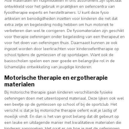
Alle materialen en hulpmiddelen in ons assortiment zijn speciaal
ontwikkeld voor het gebruik in praktijken en oefencentra van
fysiotherapie experts en hersteltrainers. U kunt deze fysio
artikelen en benodigdheden inzetten voor kinderen die net dat
extra zetje en begeleiding nodig hebben om hun motoriek te
verbeteren dan wel te corrigeren. De fysiomaterialen zijn geschikt
voor therapie oefeningen onder begeleiding van een therapeut en
voor het doen van oefeningen thuis. Daarnaast kunnen ze ook
ingezet worden door leerkrachten voor kinderoefentherapie op
school tijdens de gymlessen of op sportdagen. Want ook de
basisscholen spelen een zeer goede en belangrijke rol in de
lichamelijke ontwikkeling van jeugdige kinderen.
Motorische therapie en ergotherapie
materialen
Bij motorische therapie gaan kinderen verschillende fysieke
oefeningen doen met uiteenlopend materiaal. Deze lijken ook wel
een beetje op de gymlessen op school of bij de sportclub. Het
verschil is dat je bij motorische therapie oefent wat je lastig of
moeilijk vindt. En dan is het van groot belang dat dit gebeurt op
een leuke en uitdagende manier met kwalitatieve materialen die
kinderen aanspreken. Het gaat er om hoe je met de oefeningen