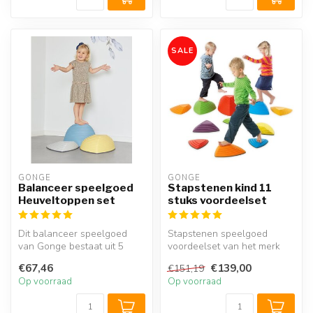
SALE
GONGE
GONGE
Balanceer speelgoed
Stapstenen kind 11
Heuveltoppen set
stuks voordeelset
Dit balanceer speelgoed
Stapstenen speelgoed
van Gonge bestaat uit 5
voordeelset van het merk
heuveltoppen die uitgevoerd
Gonge met 11 evenwicht
€67,46
€139,00
€151,19
zijn...
stenen waar...
Op voorraad
Op voorraad