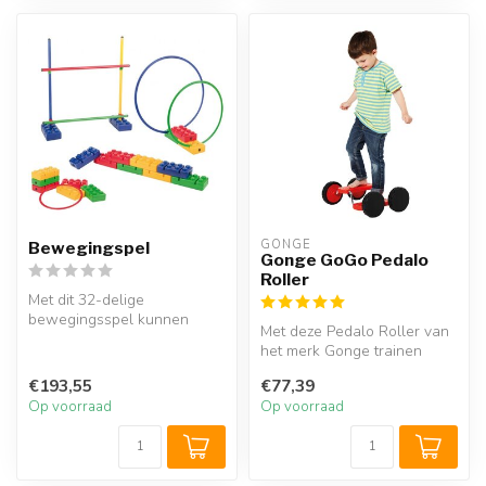
GONGE
Bewegingspel
Gonge GoGo Pedalo
Roller
Met dit 32-delige
bewegingsspel kunnen
Met deze Pedalo Roller van
peuters, kleuters en
het merk Gonge trainen
kinderen tot 12 jaar...
kinderen op speelse wijze
€193,55
€77,39
hun ...
Op voorraad
Op voorraad