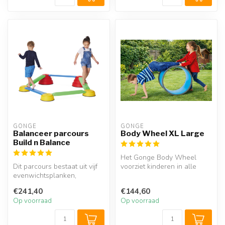
GONGE
GONGE
Balanceer parcours
Body Wheel XL Large
Build n Balance
Het Gonge Body Wheel
Dit parcours bestaat uit vijf
voorziet kinderen in alle
evenwichtsplanken,
leeftijden van een flinke
waarvan 3 afgeronde
portie ...
€241,40
€144,60
balken en 2...
Op voorraad
Op voorraad