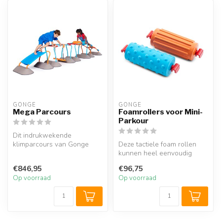
GONGE
GONGE
Mega Parcours
Foamrollers voor Mini-
Parkour
Dit indrukwekende
klimparcours van Gonge
Deze tactiele foam rollen
betreft een mega set die uit
kunnen heel eenvoudig
maar liefs...
bevestigd worden aan het
€846,95
€96,75
Gonge k...
Op voorraad
Op voorraad