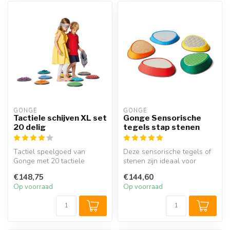
GONGE
GONGE
Tactiele schijven XL set
Gonge Sensorische
20 delig
tegels stap stenen
Tactiel speelgoed van
Deze sensorische tegels of
Gonge met 20 tactiele
stenen zijn ideaal voor
schijven met verschillende
kinderen om hun
€148,75
€144,60
structure...
zintuigelijke...
Op voorraad
Op voorraad