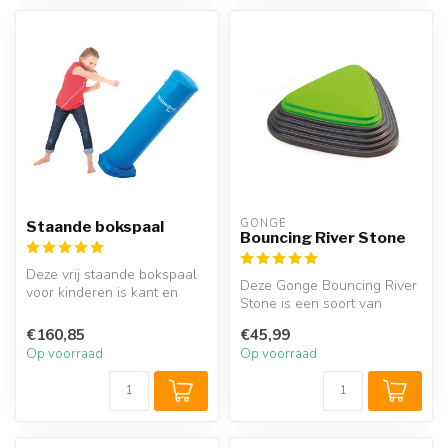
GONGE
Staande bokspaal
Bouncing River Stone
Deze vrij staande bokspaal
Deze Gonge Bouncing River
voor kinderen is kant en
Stone is een soort van
klaar voor gebruik. De voet
verborgen veersteen met
...
€160,85
€45,99
ingebou...
Op voorraad
Op voorraad