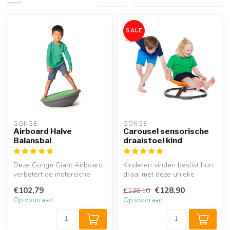
SALE
GONGE
GONGE
Airboard Halve
Carousel sensorische
Balansbal
draaistoel kind
Deze Gonge Giant Airboard
Kinderen vinden beslist hun
verbetert de motorische
draai met deze unieke
vaardigheden van kinderen.
Gonge Carousel. Dankzij de
€102,79
€128,90
€136,10
De ...
ing...
Op voorraad
Op voorraad