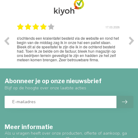
.2026
17.03.2026
s'ochtends een kralentafel besteld via de website en rond het
Uits
begin van de middag zag ik in onze hal een pallet staan.
Bleek dit al de speeltafel te zijn die ik in de ochtend besteld
had. Toen ik ze belde om de factuur, bleek hun magazijn op
ons bedrijven terrein gevestigd te zijn en hadden ze het zelf
meteen komen brengen. Zeer betrouwbare firma.
Abonneer je op onze nieuwsbrief
Blijf op de hoogte over onze laatste acties
Meer informatie
Als u vragen heeft over onze producten, offerte of aankoop, ga