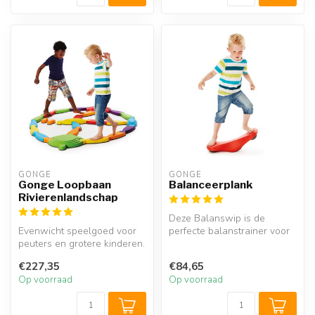
GONGE
GONGE
Gonge Loopbaan
Balanceerplank
Rivierenlandschap
Deze Balanswip is de
Evenwicht speelgoed voor
perfecte balanstrainer voor
peuters en grotere kinderen.
therapie, thuisgebruik of bij
Met deze Gonge loopbaan
s...
€227,35
€84,65
bo...
Op voorraad
Op voorraad