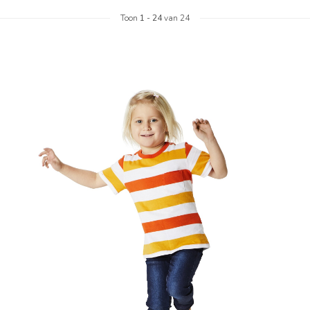
Toon
1
-
24
van 24