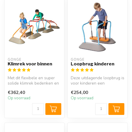
GONGE
GONGE
Klimrek voor binnen
Loopbrug kinderen
Met dit flexibele en super
Deze uitdagende loopbrug is
solide klimrek bedenken en
voor kinderen een
bouwen de kinderen binnen
fantastische uitdaging. Deze
€362,40
€254,00
...
wiebe...
Op voorraad
Op voorraad