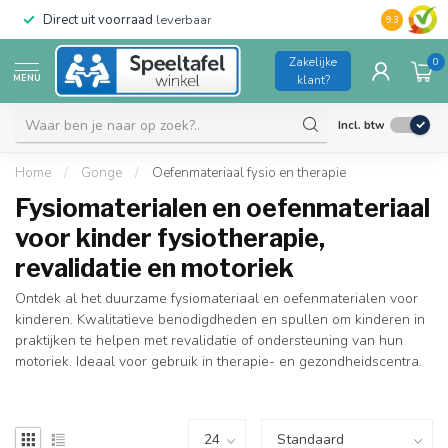
Direct uit voorraad
leverbaar
Duurzame kw
9.3
Zakelijke
0
MENU
klant?
Incl. btw
Home
/
Gonge
/
Oefenmateriaal fysio en therapie
Fysiomaterialen en oefenmateriaal
voor kinder fysiotherapie,
revalidatie en motoriek
Ontdek al het duurzame fysiomateriaal en oefenmaterialen voor
kinderen. Kwalitatieve benodigdheden en spullen om kinderen in
praktijken te helpen met revalidatie of ondersteuning van hun
motoriek. Ideaal voor gebruik in therapie- en gezondheidscentra.