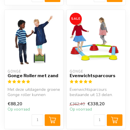
SALE
GONGE
GONGE
Gonge Roller met zand
Evenwichtsparcours
Met deze uitdagende groene
Evenwichtsparcours
Gonge roller kunnen
bestaande uit 13 delen.
kinderen niet alleen hun
Uitgebreide Gonge set voor
€88,20
€338,20
€362,40
balans o...
het bouwe...
Op voorraad
Op voorraad