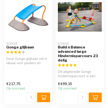
GONGE
GONGE
Gonge glijbaan
Build n Balance
advanced large
Hindernisparcours 23
Deze Gonge glijbaan set is
delig
ideaal voor peuters en
kleuters in de kinderopvang
of...
Dit uitgebreide Gonge
hindernisparcours is een
uitdagend parcours voor
€217,75
€499,15
ieder kin...
Op voorraad
Op voorraad