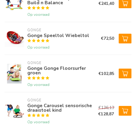
Build n Balance
€241,40
Op voorraad
GONGE
Gonge Speeltol Wiebeltol
€72,50
Op voorraad
GONGE
Gonge Gonge Floorsurfer
groen
€102,85
Op voorraad
GONGE
Gonge Carousel sensorische
€136,13
draaistoel kind
€128,87
Op voorraad