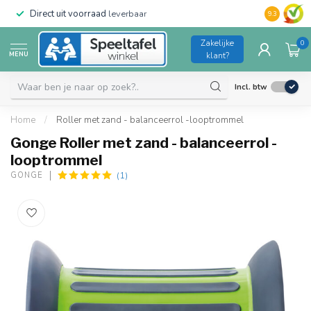
Direct uit voorraad
leverbaar
Duurzame kw
9.3
Zakelijke
0
MENU
klant?
Incl. btw
Home
/
Roller met zand - balanceerrol -looptrommel
Gonge Roller met zand - balanceerrol -
looptrommel
(1)
GONGE