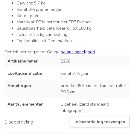
Gewicht: 5,7 kg
Vanaf 3½ jaar en ouder
Kleur: groen
Materiaal: PP kunststof met TPE Rubber
Belastbaarheid balanceerrol: tot 100 kg
Inclusief 2,5 kg zandvulling
Top kwaliteit uit Denemarken
Ontdek hier nog meer Gonge
balans speelgoed
Artikelnummer
2266
Leeftijdsindicatie
vanaf 3 ½ jaar
Afmetingen
breedte 35,5 cm en diameter roller
29.5 cm
Aantal elementen
1 geheel (zand standaard
inbegrepen)
1 beoordeling
Je beoordeling toevoegen