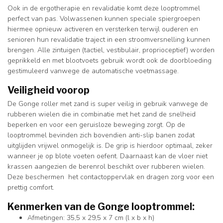
Ook in de ergotherapie en revalidatie komt deze looptrommel
perfect van pas. Volwassenen kunnen speciale spiergroepen
hiermee opnieuw activeren en versterken terwijl ouderen en
senioren hun revalidatie traject in een stroomversnelling kunnen
brengen. Alle zintuigen (tactiel, vestibulair, proprioceptief) worden
geprikkeld en met blootvoets gebruik wordt ook de doorbloeding
gestimuleerd vanwege de automatische voetmassage.
Veiligheid voorop
De Gonge roller met zand is super veilig in gebruik vanwege de
rubberen wielen die in combinatie met het zand de snelheid
beperken en voor een geruisloze beweging zorgt. Op de
looptrommel bevinden zich bovendien anti-slip banen zodat
uitglijden vrijwel onmogelijk is. De grip is hierdoor optimaal, zeker
wanneer je op blote voeten oefent. Daarnaast kan de vloer niet
krassen aangezien de berenrol beschikt over rubberen wielen.
Deze beschermen het contactoppervlak en dragen zorg voor een
prettig comfort.
Kenmerken van de Gonge looptrommel:
Afmetingen: 35,5 x 29,5 x 7 cm (l x b x h)