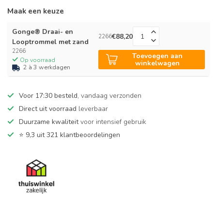
Maak een keuze
Gonge® Draai- en
€88,20
2266
Looptrommel met zand
2266
Toevoegen aan
Op voorraad
winkelwagen
2 à 3 werkdagen
Voor 17:30 besteld
, vandaag verzonden
Direct uit voorraad
leverbaar
Duurzame kwaliteit
voor intensief gebruik
⭐
9,3 uit 321 klantbeoordelingen