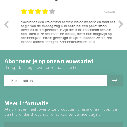
.2026
17.03.2026
s'ochtends een kralentafel besteld via de website en rond het
Uits
begin van de middag zag ik in onze hal een pallet staan.
Bleek dit al de speeltafel te zijn die ik in de ochtend besteld
had. Toen ik ze belde om de factuur, bleek hun magazijn op
ons bedrijven terrein gevestigd te zijn en hadden ze het zelf
meteen komen brengen. Zeer betrouwbare firma.
Abonneer je op onze nieuwsbrief
Blijf op de hoogte over onze laatste acties
Meer informatie
Als u vragen heeft over onze producten, offerte of aankoop, ga
dan hieronder direct naar onze
Klantenservice
pagina.