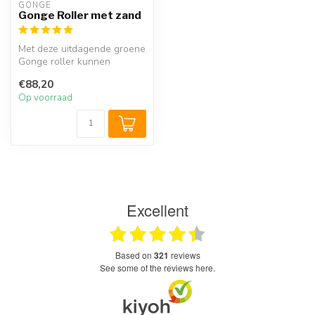
GONGE
Gonge Roller met zand
Met deze uitdagende groene
Gonge roller kunnen
kinderen niet alleen hun
€88,20
balans o...
Op voorraad
Excellent
based on
321
reviews
see some of the reviews here.