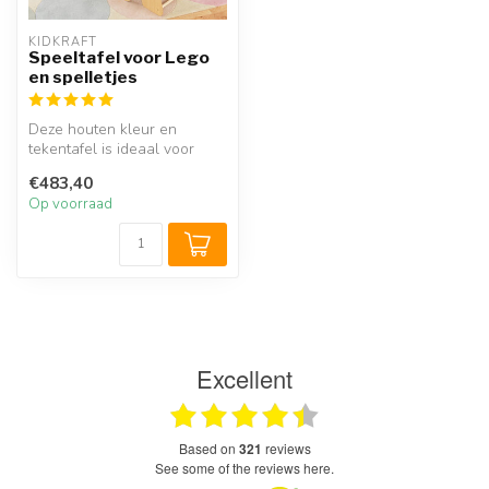
KIDKRAFT
Speeltafel voor Lego
en spelletjes
Deze houten kleur en
tekentafel is ideaal voor
kinderen om met LEGO te
€483,40
bouwen ma...
Op voorraad
Excellent
based on
321
reviews
see some of the reviews here.