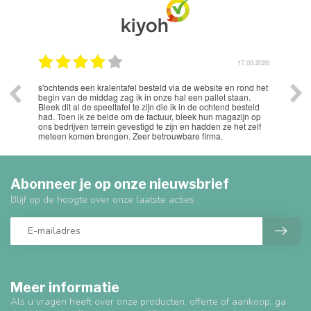
.2026
17.03.2026
s'ochtends een kralentafel besteld via de website en rond het
Uits
begin van de middag zag ik in onze hal een pallet staan.
Bleek dit al de speeltafel te zijn die ik in de ochtend besteld
had. Toen ik ze belde om de factuur, bleek hun magazijn op
ons bedrijven terrein gevestigd te zijn en hadden ze het zelf
meteen komen brengen. Zeer betrouwbare firma.
Abonneer je op onze nieuwsbrief
Blijf op de hoogte over onze laatste acties
Meer informatie
Als u vragen heeft over onze producten, offerte of aankoop, ga