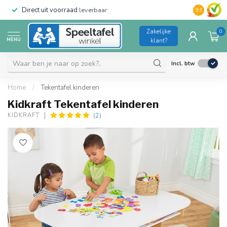
Direct uit voorraad
leverbaar
Duurzame kw
9.3
Zakelijke
0
MENU
klant?
Incl. btw
Home
/
Tekentafel kinderen
Kidkraft Tekentafel kinderen
(2)
KIDKRAFT