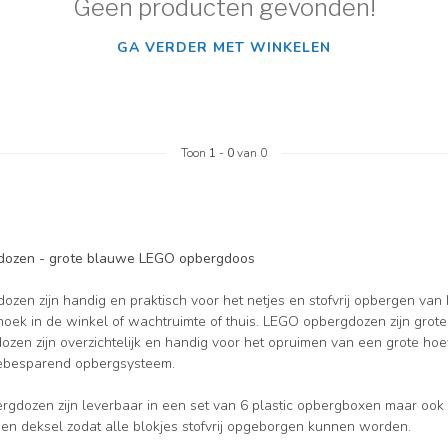
Geen producten gevonden!
GA VERDER MET WINKELEN
Toon
1
-
0
van 0
ozen - grote blauwe LEGO opbergdoos
zen zijn handig en praktisch voor het netjes en stofvrij opbergen va
oek in de winkel of wachtruimte of thuis. LEGO opbergdozen zijn grot
zen zijn overzichtelijk en handig voor het opruimen van een grote h
ebesparend opbergsysteem.
gdozen zijn leverbaar in een set van 6 plastic opbergboxen maar ook 
een deksel zodat alle blokjes stofvrij opgeborgen kunnen worden.