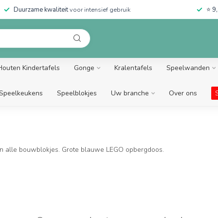
Duurzame kwaliteit
voor intensief gebruik
⭐
9,
Houten Kindertafels
Gonge
Kralentafels
Speelwanden
Speelkeukens
Speelblokjes
Uw branche
Over ons
an alle bouwblokjes. Grote blauwe LEGO opbergdoos.