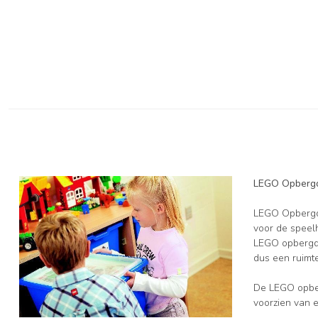
LEGO Opbergd
LEGO Opbergdo
voor de speelh
LEGO opbergdo
dus een ruimt
De LEGO opber
voorzien van 