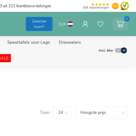
3 uit 321 klantbeoordelingen
9.3
319
beoordelingen
0
Zakelijke
EUR
klant?
Speeltafels voor Lego
Driewielers
Incl. btw
SALE
Toon: