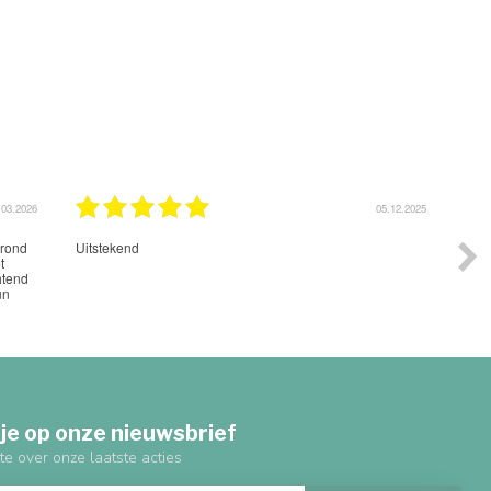
05.12.2025
nd
Mooie spullen, netjes bezo
je op onze nieuwsbrief
te over onze laatste acties