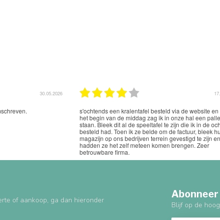
26
17.03.2026
s'ochtends een kralentafel besteld via de website en rond
Uitsteke
het begin van de middag zag ik in onze hal een pallet
staan. Bleek dit al de speeltafel te zijn die ik in de ochtend
besteld had. Toen ik ze belde om de factuur, bleek hun
magazijn op ons bedrijven terrein gevestigd te zijn en
hadden ze het zelf meteen komen brengen. Zeer
betrouwbare firma.
Abonneer 
erte of aankoop, ga dan hieronder
Blijf op de hoog