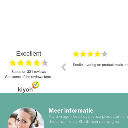
Excellent
11.11.2024
30.05.20
l waardoor ik een
Snelle levering en product zoals omschreven.
p!
based on
321
reviews
see some of the reviews here.
Meer informatie
Als u vragen heeft over onze producten, off
direct naar onze
Klantenservice
pagina.