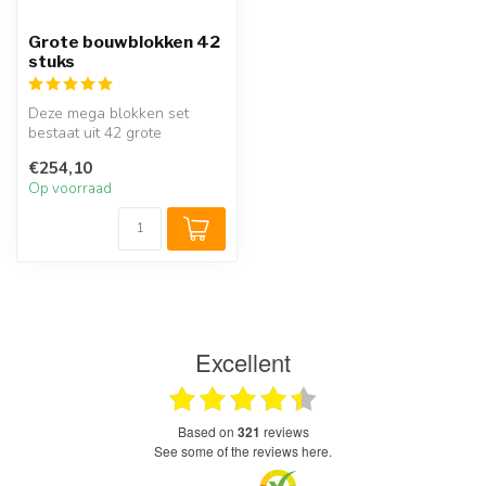
Grote bouwblokken 42
stuks
Deze mega blokken set
bestaat uit 42 grote
bouwblokken. Met dit unieke
€254,10
speelgoed...
Op voorraad
Excellent
based on
321
reviews
see some of the reviews here.