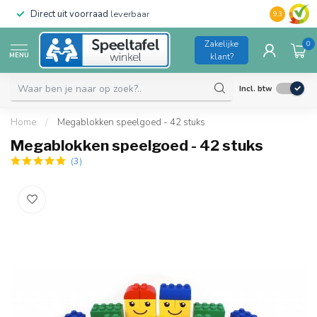
Direct uit voorraad
leverbaar
Duurzame kw
9.3
Zakelijke
0
MENU
klant?
Incl. btw
Home
/
Megablokken speelgoed - 42 stuks
Megablokken speelgoed - 42 stuks
(3)