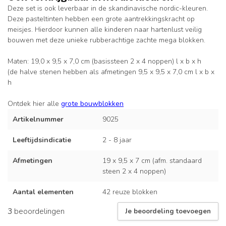
Deze set is ook leverbaar in de skandinavische nordic-kleuren.
Deze pasteltinten hebben een grote aantrekkingskracht op
meisjes. Hierdoor kunnen alle kinderen naar hartenlust veilig
bouwen met deze unieke rubberachtige zachte mega blokken.
Maten: 19,0 x 9,5 x 7,0 cm (basissteen 2 x 4 noppen) l x b x h
(de halve stenen hebben als afmetingen 9,5 x 9,5 x 7,0 cm l x b x
h
Ontdek hier alle
grote bouwblokken
Artikelnummer
9025
Leeftijdsindicatie
2 - 8 jaar
Afmetingen
19 x 9,5 x 7 cm (afm. standaard
steen 2 x 4 noppen)
Aantal elementen
42 reuze blokken
3
beoordelingen
Je beoordeling toevoegen