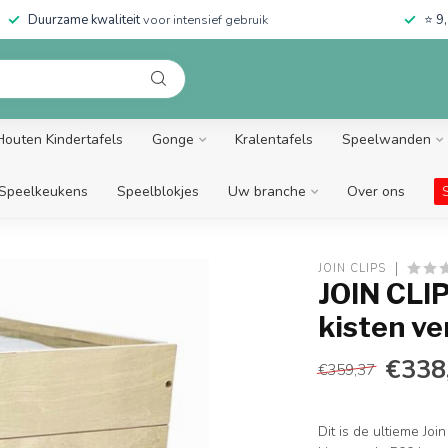
Duurzame kwaliteit
voor intensief gebruik
⭐
9,
Houten Kindertafels
Gonge
Kralentafels
Speelwanden
Speelkeukens
Speelblokjes
Uw branche
Over ons
JOIN CLIPS
JOIN CLI
kisten ve
€338
€359,37
Dit is de ultieme Joi