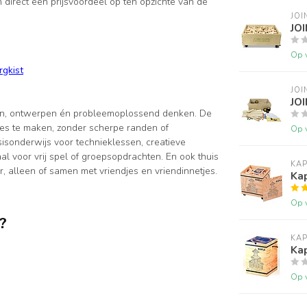
n direct een prijsvoordeel op ten opzichte van de
JOI
JO
Op 
rgkist
JOI
JOI
nen, ontwerpen én probleemoplossend denken. De
ies te maken, zonder scherpe randen of
Op 
sisonderwijs voor technieklessen, creatieve
al voor vrij spel of groepsopdrachten. En ook thuis
KA
er, alleen of samen met vriendjes en vriendinnetjes.
Kap
Op 
t?
KA
Kap
Op 