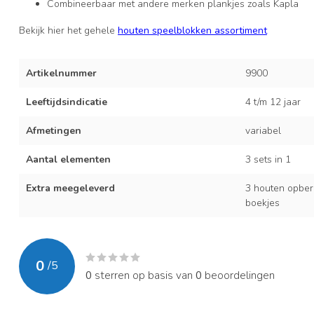
Combineerbaar met andere merken plankjes zoals Kapla
Bekijk hier het gehele
houten speelblokken assortiment
Artikelnummer
9900
Leeftijdsindicatie
4 t/m 12 jaar
Afmetingen
variabel
Aantal elementen
3 sets in 1
Extra meegeleverd
3 houten opberg
boekjes
0
/
5
0
sterren op basis van
0
beoordelingen