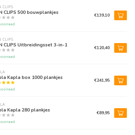
N CLIPS
IN CLIPS 500 bouwplankjes
€139,10
voorraad
N CLIPS
N CLIPS Uitbreidingsset 3-in-1
€120,40
voorraad
PLA
la Kapla box 1000 plankjes
€241,95
voorraad
PLA
la Kapla 280 plankjes
€89,95
voorraad