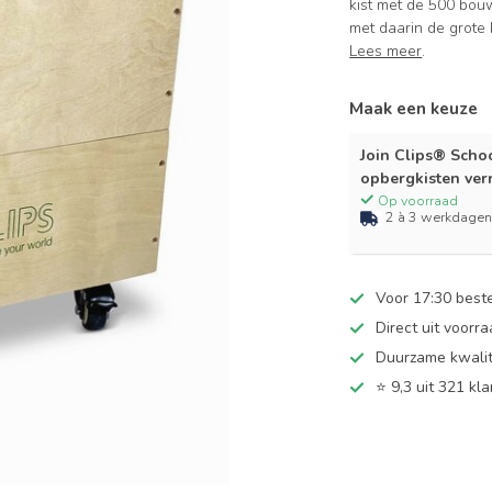
kist met de 500 bouw
met daarin de grote
Lees meer
.
Maak een keuze
Join Clips® Schoo
opbergkisten ver
Op voorraad
2 à 3 werkdage
Voor 17:30 best
Direct uit voorr
Duurzame kwalit
⭐
9,3 uit 321 kl