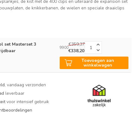
plankjes, de kist met de 400 clips en uiteraard de expansion set
 bouwplaten, de knikkerbanen, de wielen en speciale draaiclips
l set Masterset 3
€359,37
9900
rijdbaar
€338,20
Toevoegen aan
n
winkelwagen
eld
, vandaag verzonden
aad
leverbaar
eit
voor intensief gebruik
antbeoordelingen