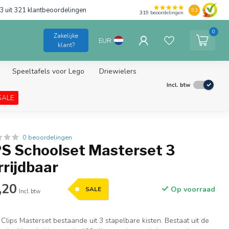
3 uit 321 klantbeoordelingen
9.3
319
beoordelingen
0
Zakelijke
EUR
klant?
Speeltafels voor Lego
Driewielers
Incl. btw
SALE
0 beoordelingen
PS Schoolset Masterset 3
rrijdbaar
,20
Op voorraad
SALE
Incl. btw
n Clips Masterset bestaande uit 3 stapelbare kisten. Bestaat uit de