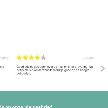
.10.2025
22.09.2025
ite
Goed advies gekregen over de mail en snelle levering. Na
Vlot
het bestellen op de website wordt je goed op de hoogte
goed
gehouden.
van 
peda
plez
je op onze nieuwsbrief