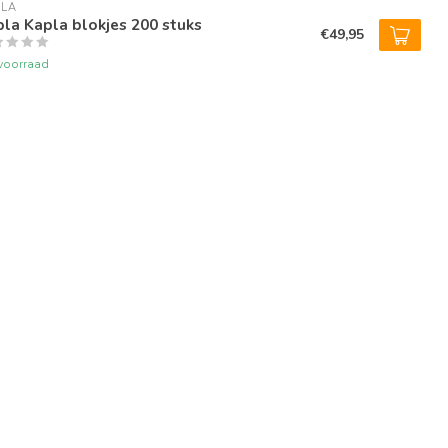
PLA
la Kapla blokjes 200 stuks
€49,95
voorraad