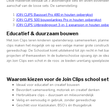
Deze Masterset bestaat uit 3 afzonderlijke sets en levert bovendie
aanschaf van de losse sets. De samenstelling:
JOIN CLIPS Basisset Pro 480 in houten opbergkist
JOIN CLIPS 500 bouwplankjes Pro in houten opbergkist
JOIN CLIPS Uitbreidingsset 3-in-1 expansion in houten opbe
Educatief & duurzaam bouwen
Met Join Clips leren kinderen spelenderwijs samenwerken, plan
clips maken het mogelijk om op een veilige manier grote construct
gereedschap. De Schoolset komt uitstekend tot zijn recht in het ba
projecten of themaweken. In de buitenschoolse opvang zijn ze idea
zijn Join Clips een schot in de roos: ze bieden urenlang speelplezi
Waarom kiezen voor de Join Clips school se
Ideaal voor educatief en creatief bouwen
Bevordert samenwerking, motoriek en creatief denken
Herbruikbare clips – duurzaam en milieuvriendelijk
Veilig en eenvoudig in gebruik, zonder gereedschap
Geschikt voor klaslokalen, BSO’s én thuisgebruik