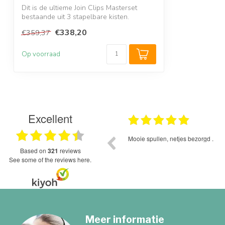
Dit is de ultieme Join Clips Masterset
bestaande uit 3 stapelbare kisten.
Bestaa...
€338,20
€359,37
Op voorraad
Excellent
05.12.2025
Mooie spullen, netjes bezorgd .
based on
321
reviews
see some of the reviews here.
Meer informatie