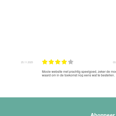
25.11.2025
03
Mooie website met prachtig speelgoed, zeker de moe
waard om in de toekomst nog eens wat te bestellen.
Abonneer 