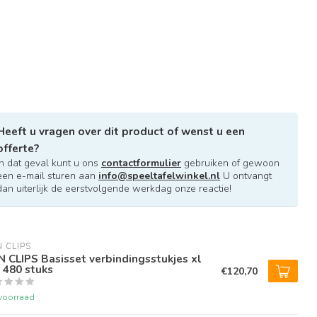
Heeft u vragen over dit product of wenst u een
offerte?
In dat geval kunt u ons
contactformulier
gebruiken of gewoon
een e-mail sturen aan
info@speeltafelwinkel.nl
U ontvangt
dan uiterlijk de eerstvolgende werkdag onze reactie!
N CLIPS
N CLIPS Basisset verbindingsstukjes xl
 480 stuks
€120,70
voorraad