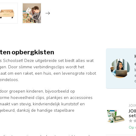
uten opbergkisten
s Schoolset! Deze uitgebreide set biedt alles wat
gen. Door slimme verbindingsclips wordt het
aat om een raket, een huis, een levensgrote robot
eindeloos.
door groepen kinderen, bijvoorbeeld op
orme hoeveelheid clips, plankjes en accessoires
akt van stevig, kindvriendelijk kunststof en
JOI
gebeurd, dankzij de handige stapelbare
JOI
set
Op 