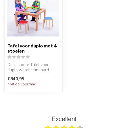
Tafel voor duplo met 4
stoelen
Deze stoere Tafel voor
duplo wordt standaard
geleverd met 4 stoeltjes en
€840,95
een gro...
Niet op voorraad
Excellent