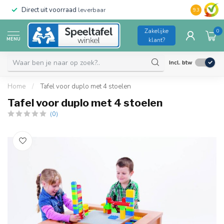
Direct uit voorraad
leverbaar
Duurzame kw
9.3
Zakelijke
0
MENU
klant?
Incl. btw
Home
/
Tafel voor duplo met 4 stoelen
Tafel voor duplo met 4 stoelen
(0)