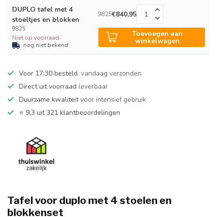
DUPLO tafel met 4
€840,95
9825
stoeltjes en blokken
9825
Toevoegen aan
Niet op voorraad
winkelwagen
nog niet bekend
Voor 17:30 besteld
, vandaag verzonden
Direct uit voorraad
leverbaar
Duurzame kwaliteit
voor intensief gebruik
⭐
9,3 uit 321 klantbeoordelingen
Tafel voor duplo met 4 stoelen en
blokkenset