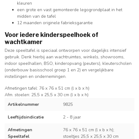
kleuren
een grote en vast gemonteerde legogrondplaat in het
midden van de tafel
12 maanden originele fabrieksgarantie
Voor iedere kinderspeelhoek of
wachtkamer
Deze speeltafel is speciaal ontworpen voor dagelijks intensief
gebruik. Denk hierbij aan wachtruimtes, winkels, showrooms,
indoor speelhallen, BSO, kinderopvang (peuters), kleuterscholen
(onderbouw basisschool groep 1 en 2) en vergelijkbare
instellingen en ondernemingen.
Afmetingen tafel: 76 x 76 x 51 cm (l x b x h)
Afm. stoelen: 25,5 x 25,5 x 30 cm (l x b x h)
Artikelnummer
9825
Leeftijdsindicatie
2 - 8 jaar
Afmetingen
76 x 76 x 51 cm (l x b x h);
Speeltafel
stoeltjes 25,5 x 25,5 x 30 cm