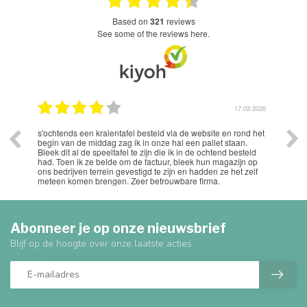
based on
321
reviews
see some of the reviews here.
.2026
17.03.2026
s'ochtends een kralentafel besteld via de website en rond het
Uits
begin van de middag zag ik in onze hal een pallet staan.
Bleek dit al de speeltafel te zijn die ik in de ochtend besteld
had. Toen ik ze belde om de factuur, bleek hun magazijn op
ons bedrijven terrein gevestigd te zijn en hadden ze het zelf
meteen komen brengen. Zeer betrouwbare firma.
Abonneer je op onze nieuwsbrief
Blijf op de hoogte over onze laatste acties