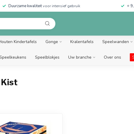
Duurzame kwaliteit
voor intensief gebruik
⭐
9,
Houten Kindertafels
Gonge
Kralentafels
Speelwanden
Speelkeukens
Speelblokjes
Uw branche
Over ons
Kist