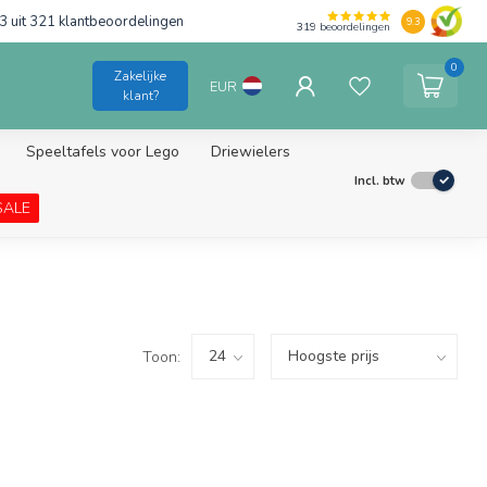
3 uit 321 klantbeoordelingen
9.3
319
beoordelingen
0
Zakelijke
EUR
klant?
Speeltafels voor Lego
Driewielers
Incl. btw
SALE
Toon: