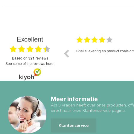
Excellent
30.05.2026
Snelle levering en product zoals omschreven.
s'ochtends ee
het begin van
based on
321
reviews
staan. Bleek d
see some of the reviews here.
besteld had. 
magazijn op o
hadden ze he
betrouwbare 
Meer informatie
Als u vragen heeft over onze producten, off
direct naar onze
Klantenservice
pagina.
Klantenservice