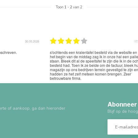
Toon
1
-
2
van 2
17.03.2026
n kralentafel besteld via de website en rond
Uitstekend
 de middag zag ik in onze hal een pallet
it al de speeltafel te zijn die ik in de ochtend
Toen ik ze belde om de factuur, bleek hun
ns bedrijven terrein gevestigd te zijn en
t zelf meteen komen brengen. Zeer
firma.
Abonneer 
erte of aankoop, ga dan hieronder
Blijf op de hoog