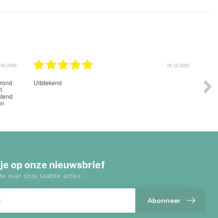
05.12.2025
Mooie spullen, netjes bezorgd .
je op onze nieuwsbrief
te over onze laatste acties
Abonneer