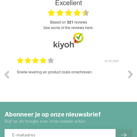
Excellent
based on
321
reviews
see some of the reviews here.
.2024
30.05.2026
n
Snelle levering en product zoals omschreven.
s'oc
begi
Blee
had.
ons 
mete
Abonneer je op onze nieuwsbrief
Blijf op de hoogte over onze laatste acties