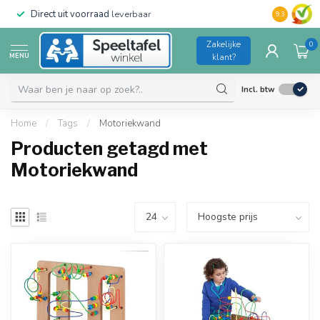
Direct uit voorraad
leverbaar
Duurzame kw
9.3
Zakelijke
0
MENU
klant?
Incl. btw
Home
/
Tags
/
Motoriekwand
Producten getagd met
Motoriekwand