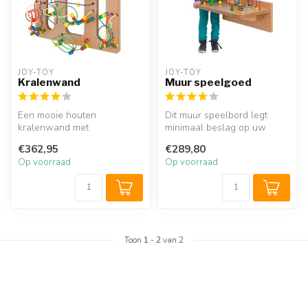
JOY-TOY
JOY-TOY
Kralenwand
Muur speelgoed
Een mooie houten
Dit muur speelbord legt
kralenwand met
minimaal beslag op uw
kralenframe die eenvoudig
beschikbare ruimte. Het
€362,95
€289,80
op iedere muur of acht...
houten kra...
Op voorraad
Op voorraad
Toon
1
-
2
van 2