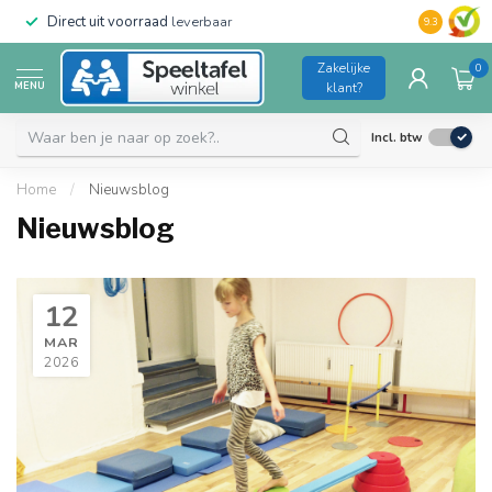
Direct uit voorraad
leverbaar
Duurzame kw
9.3
Zakelijke
0
MENU
klant?
Incl. btw
Home
/
Nieuwsblog
Nieuwsblog
12
MAR
2026