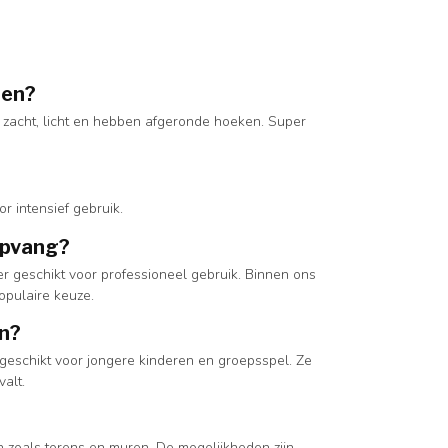
ren?
n zacht, licht en hebben afgeronde hoeken. Super
r intensief gebruik.
opvang?
eer geschikt voor professioneel gebruik. Binnen ons
opulaire keuze.
en?
er geschikt voor jongere kinderen en groepsspel. Ze
alt.
en zoals torens en muren. De mogelijkheden zijn