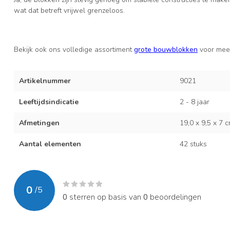
wat dat betreft vrijwel grenzeloos.
Bekijk ook ons volledige assortiment
grote bouwblokken
voor meer
Artikelnummer
9021
Leeftijdsindicatie
2 - 8 jaar
Afmetingen
19,0 x 9,5 x 7 
Aantal elementen
42 stuks
0
/
5
0
sterren op basis van
0
beoordelingen