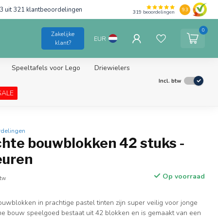
3 uit 321 klantbeoordelingen
9.3
319
beoordelingen
0
Zakelijke
EUR
klant?
Speeltafels voor Lego
Driewielers
Incl. btw
SALE
rdelingen
chte bouwblokken 42 stuks -
euren
Op voorraad
btw
uwblokken in prachtige pastel tinten zijn super veilig voor jonge
ame bouw speelgoed bestaat uit 42 blokken en is gemaakt van een