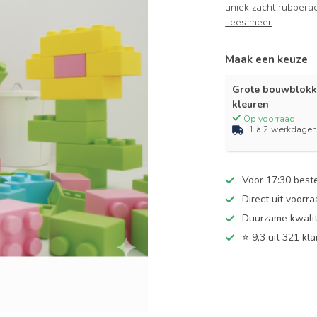
uniek zacht rubberach
Lees meer
.
Maak een keuze
Grote bouwblokke
kleuren
Op voorraad
1 à 2 werkdage
Voor 17:30 best
Direct uit voorr
Duurzame kwalit
⭐
9,3 uit 321 kl