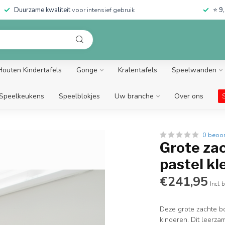
Duurzame kwaliteit
voor intensief gebruik
⭐
9,
Houten Kindertafels
Gonge
Kralentafels
Speelwanden
Speelkeukens
Speelblokjes
Uw branche
Over ons
0 beoo
Grote za
pastel kl
€241,95
Incl. 
Deze grote zachte bo
kinderen. Dit leerz