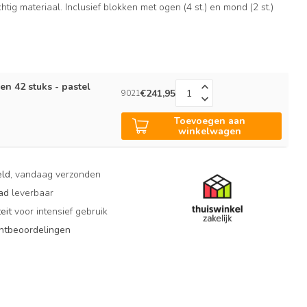
tig materiaal. Inclusief blokken met ogen (4 st.) en mond (2 st.)
n 42 stuks - pastel
€241,95
9021
Toevoegen aan
n
winkelwagen
eld
, vandaag verzonden
aad
leverbaar
eit
voor intensief gebruik
antbeoordelingen