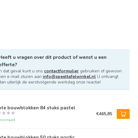
Heeft u vragen over dit product of wenst u een
offerte?
In dat geval kunt u ons
contactformulier
gebruiken of gewoon
een e-mail sturen aan
info@speeltafelwinkel.nl
U ontvangt
dan uiterlijk de eerstvolgende werkdag onze reactie!
ote bouwblokken 84 stuks pastel
€465,85
voorraad
ote bouwblokken 50 stuks nordic