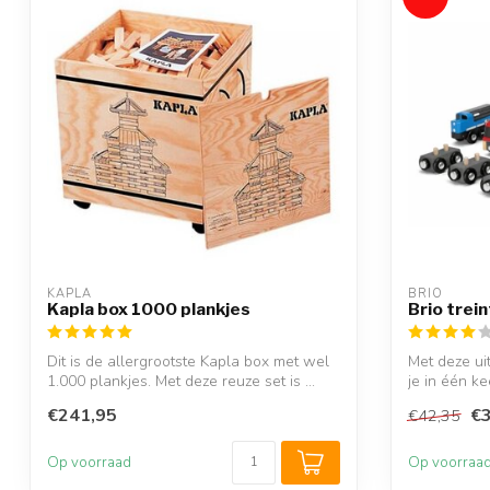
KAPLA
BRIO
Kapla box 1000 plankjes
Brio trein
Dit is de allergrootste Kapla box met wel
Met deze ui
1.000 plankjes. Met deze reuze set is ...
je in één ke
€241,95
€3
€42,35
Op voorraad
Op voorraa