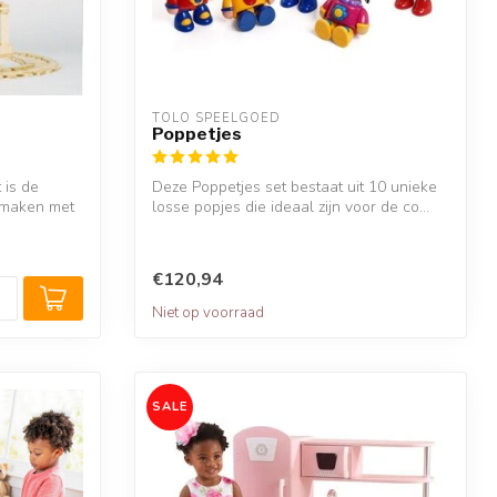
TOLO SPEELGOED
Poppetjes
 is de
Deze Poppetjes set bestaat uit 10 unieke
e maken met
losse popjes die ideaal zijn voor de co...
€120,94
Niet op voorraad
SALE