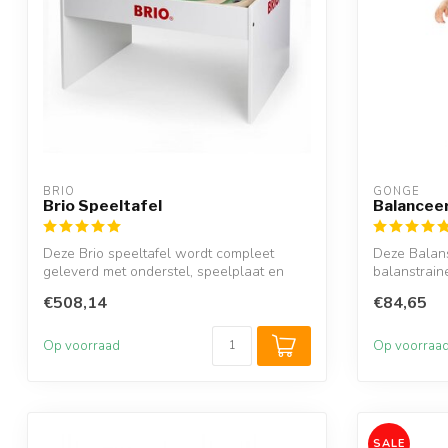
BRIO
GONGE
Brio Speeltafel
Balancee
Deze Brio speeltafel wordt compleet
Deze Balans
geleverd met onderstel, speelplaat en
balanstraine
een ui...
of bij s...
€508,14
€84,65
Op voorraad
Op voorraa
SALE