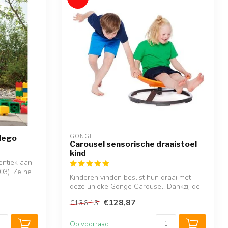
GONGE
 lego
Carousel sensorische draaistoel
kind
entiek aan
3). Ze he...
Kinderen vinden beslist hun draai met
deze unieke Gonge Carousel. Dankzij de
ing...
€128,87
€136,13
Op voorraad