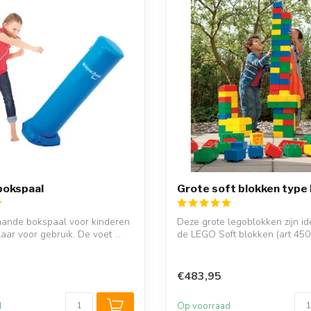
bokspaal
Grote soft blokken type
taande bokspaal voor kinderen
Deze grote legoblokken zijn id
laar voor gebruik. De voet ...
de LEGO Soft blokken (art 4500
€483,95
d
Op voorraad