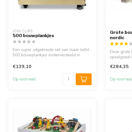
JOIN CLIPS
Grote bo
500 bouwplankjes
nordic
Een super uitgebreide set van maar liefst
Deze grote
500 bouwplankjes onderverdeeld in
speelgoed vo
hele...
o...
€139,10
€284,35
Op voorraad
Op voorraa