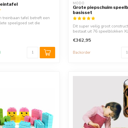
MODO 
eintafel
Grote piepschuim speel
basisset
 treinbaan tafel betreft een
ete speelgoed set die
Dit super veilig groot construc
bestaat uit 76 speelblokken XL 
€362,95
d
Backorder