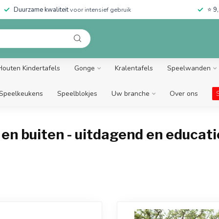
Duurzame kwaliteit
voor intensief gebruik
⭐
9,
Houten Kindertafels
Gonge
Kralentafels
Speelwanden
Speelkeukens
Speelblokjes
Uw branche
Over ons
en buiten - uitdagend en educati