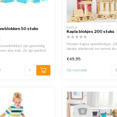
KAPLA
uwblokken 50 stuks
Kapla blokjes 200 stuks
Houten Kapla speelblokjes. Dit
 bouwblokken zijn geweldig
ideale starterset om kennis t
or alle kids. Ze zijn perfect
de...
€49,95
d
Op voorraad