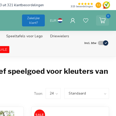
3 uit 321 klantbeoordelingen
9.3
319
beoordelingen
0
Zakelijke
EUR
klant?
Speeltafels voor Lego
Driewielers
Incl. btw
SALE
ef speelgoed voor kleuters van
Toon:
SALE