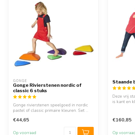
GONGE
Staande 
Gonge Rivierstenen nordic of
classic 6 stuks
Deze vrij s
is kant en k
Gonge rivierstenen speelgoed in nordic
pastel of classic primaire kleuren. Set ...
€44,65
€160,85
Op voorraad
Op voorraa