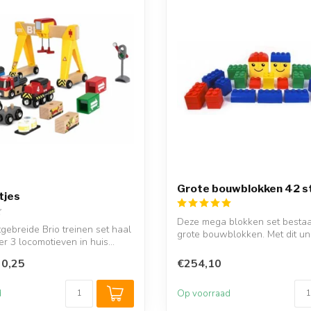
Grote bouwblokken 42 s
tjes
Deze mega blokken set bestaat
tgebreide Brio treinen set haal
grote bouwblokken. Met dit un
er 3 locomotieven in huis...
speelgoed...
0,25
€254,10
d
Op voorraad