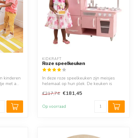
KIDKRAFT
Roze speelkeuken
jn kinderen
In deze roze speelkeuken zijn meisjes
je met a...
helemaal op hun plek. De keuken is
namelij...
€181,45
€217,74
Op voorraad