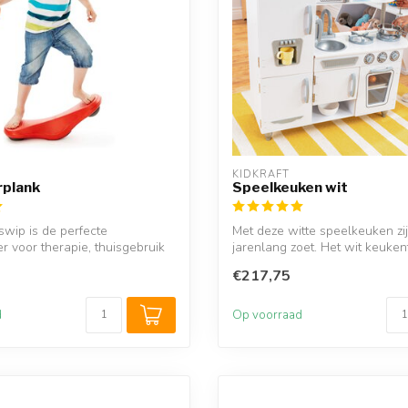
KIDKRAFT
rplank
Speelkeuken wit
wip is de perfecte
Met deze witte speelkeuken zi
r voor therapie, thuisgebruik
jarenlang zoet. Het wit keukent
€217,75
d
Op voorraad