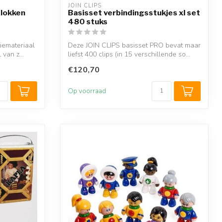
JOIN CLIPS
blokken
Basisset verbindingsstukjes xl set
480 stuks
tiemateriaal
Deze JOIN CLIPS basisset PRO bevat maar
van z...
liefst 400 clips (in 15 verschillende so...
€120,70
Op voorraad